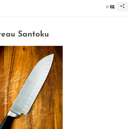
0
teau Santoku