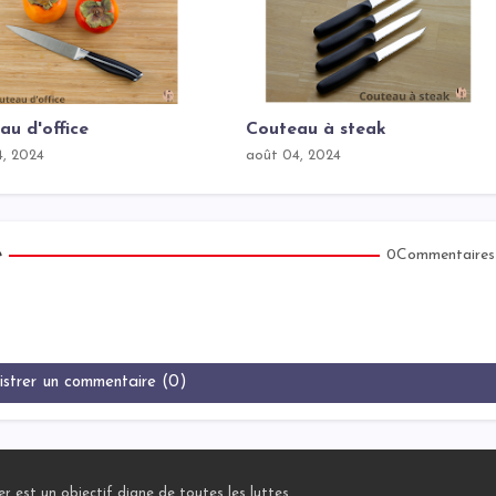
au d'office
Couteau à steak
4, 2024
août 04, 2024
e
0Commentaires
istrer un commentaire (0)
r est un objectif digne de toutes les luttes