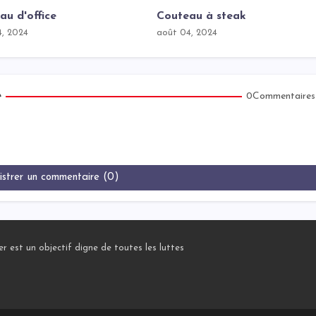
au d'office
Couteau à steak
4, 2024
août 04, 2024
e
0Commentaires
istrer un commentaire (0)
r est un objectif digne de toutes les luttes